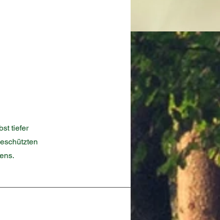
st tiefer
geschützten
ens.