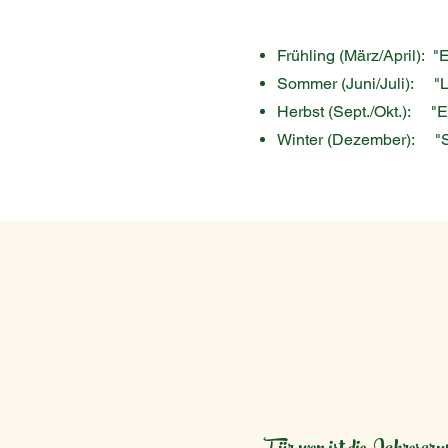
Frühling (März/April): 
Sommer (Juni/Juli): "L
Herbst (Sept./Okt.): "Er
Winter (Dezember): "Sti