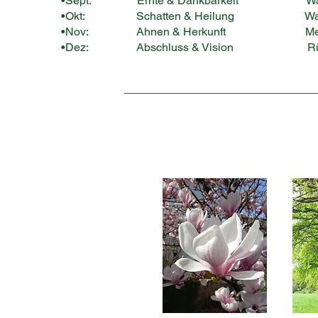
•Sept: Ernte & Dankbarkeit Was habe ic
•Okt: Schatten & Heilung Was darf ge
•Nov: Ahnen & Herkunft Meine W
•Dez: Abschluss & Vision Rückblick