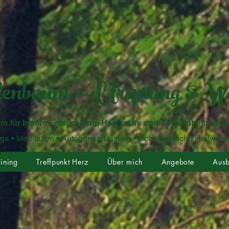
enbaum – Ursprung & W
m für Innere Entwicklung, Herzkräfte und Gesundheitsbild
 • Autogenes Training • Schamanische Heilweis
ining
Treffpunkt Herz
Über mich
Angebote
Ausb