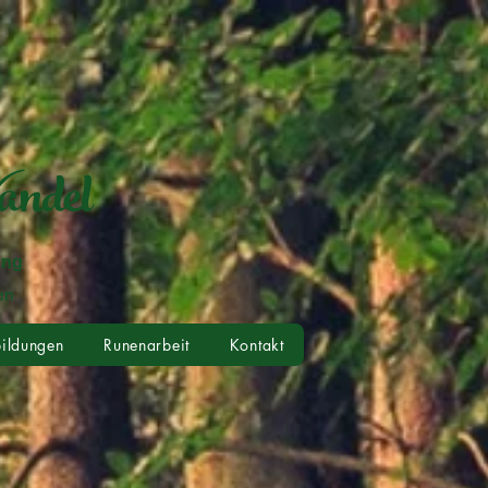
andel
ung
en
ildungen
Runenarbeit
Kontakt