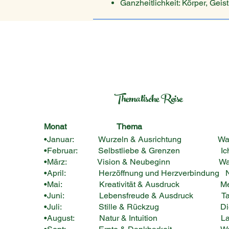
Ganzheitlichkeit: Körper, Gei
Thematische Reise
Monat
Thema
•Januar: Wurzeln & Ausrichtung Was trägt
•Februar: Selbstliebe & Grenzen Ich bin g
•März: Vision & Neubeginn Was will 
•April: Herzöffnung und Herzverbindung Nähe
•Mai: Kreativität & Ausdruck Mein in
•Juni: Lebensfreude & Ausdruck Tanz, G
•Juli: Stille & Rückzug Die Kraf
•August: Natur & Intuition Lauschen