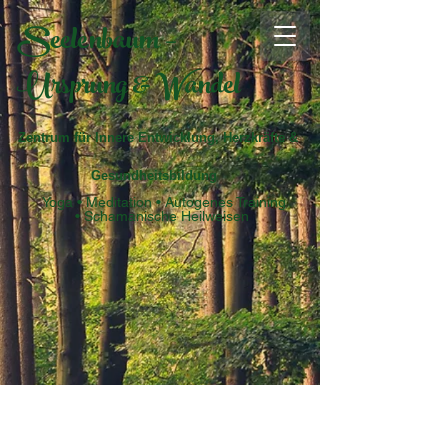
Seelenbaum –
Ursprung & Wandel
Zentrum für Innere Entwicklung, Herzkräfte &
Gesundheitsbildung
Yoga • Meditation • Autogenes Training
• Schamanische Heilweisen